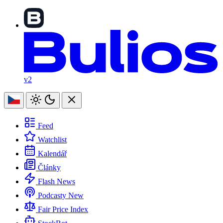
v2
Feed
Watchlist
Kalendář
Články
Flash News
Podcasty
New
Fair Price Index