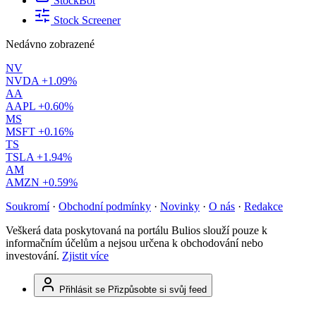
StockBot
Stock Screener
Nedávno zobrazené
NV
NVDA
+1.09%
AA
AAPL
+0.60%
MS
MSFT
+0.16%
TS
TSLA
+1.94%
AM
AMZN
+0.59%
Soukromí
·
Obchodní podmínky
·
Novinky
·
O nás
·
Redakce
Veškerá data poskytovaná na portálu Bulios slouží pouze k
informačním účelům a nejsou určena k obchodování nebo
investování.
Zjistit více
Přihlásit se
Přizpůsobte si svůj feed