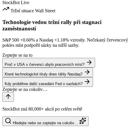
StockBot
Live
Tržní situace
Wall Street
Technologie vedou tržní rally při stagnaci
zaměstnanosti
S&P 500
+0.60%
a Nasdaq
+1.18%
vzrostly. Nečekaný červencový
pokles míst podpořil sázky na nižší sazby.
Zeptejte se na to
Proč v USA v červenci ubylo pracovních míst?
Které technologické tituly dnes táhly Nasdaq?
Kdy proběhne další zasedání Fed o sazbách?
StockBot zná 80,000+ akcií po celém světě
Hledejte nebo se zeptejte na cokoliv…