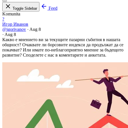
Feed
Toggle Sidebar
Komunita
?
Игор Иванов
@igorivanov
·
Aug 8
·
Aug 8
Какво е мнението ви за текущите пазарни събития в нашата
общност? Очаквате ли борсовите индекси да продължат да се
покачват? Или имате по-неблагоприятно мнение за бъдещото
развитие? Споделете с нас в коментарите и анкетата.