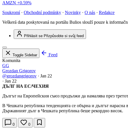
AMZN
+0.59%
Soukromí
·
Obchodní podmínky
·
Novinky
·
O nás
·
Redakce
Veškerá data poskytovaná na portálu Bulios slouží pouze k informač
Přihlásit se
Přizpůsobte si svůj feed
Feed
Toggle Sidebar
Komunita
GG
Grozdan Grigorov
@grozdangrigorov
·
Jan 22
·
Jan 22
ДЪЛГ НА ЕС/ЧЕХИЯ
Дългът на Европейския съюз продължи да намалява през третото
В Чешката република тенденцията се обърна и дългът нарасна 
Държавният дълг в Чешката република беше рекордно висок.
0
0