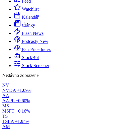
Feed
Watchlist
Kalendář
Články
Flash News
Podcasty
New
Fair Price Index
StockBot
Stock Screener
Nedávno zobrazené
NV
NVDA
+1.09%
AA
AAPL
+0.60%
MS
MSFT
+0.16%
TS
TSLA
+1.94%
AM