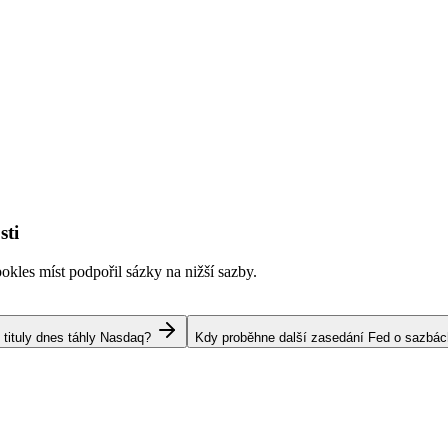
sti
kles míst podpořil sázky na nižší sazby.
 tituly dnes táhly Nasdaq?
Kdy proběhne další zasedání Fed o sazbá