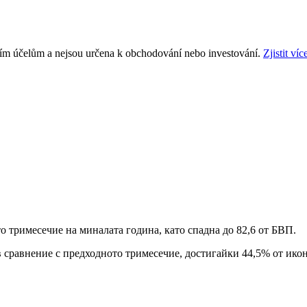
ním účelům a nejsou určena k obchodování nebo investování.
Zjistit víc
 тримесечие на миналата година, като спадна до 82,6 от БВП.
в сравнение с предходното тримесечие, достигайки 44,5% от икон