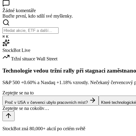
Žádné komentáře
Buďte první, kdo sdílí své myšlenky.
⌘
K
StockBot
Live
Tržní situace
Wall Street
Technologie vedou tržní rally při stagnaci zaměstnano
S&P 500
+0.60%
a Nasdaq
+1.18%
vzrostly. Nečekaný červencový po
Zeptejte se na to
Proč v USA v červenci ubylo pracovních míst?
Které technologické
StockBot zná 80,000+ akcií po celém světě