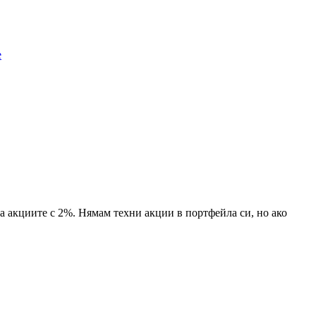
e
на акциите с 2%. Нямам техни акции в портфейла си, но ако