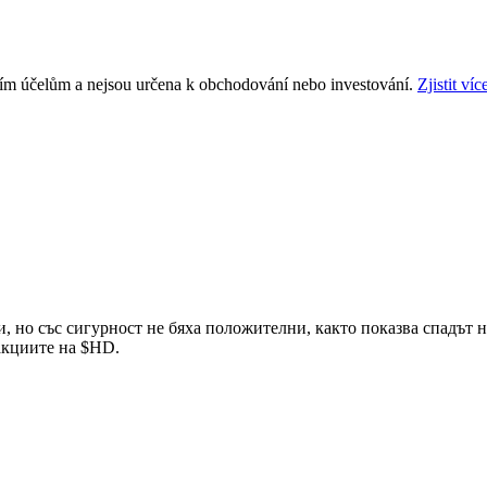
ním účelům a nejsou určena k obchodování nebo investování.
Zjistit víc
ни, но със сигурност не бяха положителни, както показва спадът 
 акциите на
$HD
.