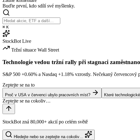
Žádné komentáře
Buďte první, kdo sdílí své myšlenky.
⌘
K
StockBot
Live
Tržní situace
Wall Street
Technologie vedou tržní rally při stagnaci zaměstnano
S&P 500
+0.60%
a Nasdaq
+1.18%
vzrostly. Nečekaný červencový po
Zeptejte se na to
Proč v USA v červenci ubylo pracovních míst?
Které technologické
StockBot zná 80,000+ akcií po celém světě
Hledejte nebo se zeptejte na cokoliv…