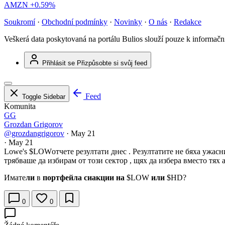
AMZN
+0.59%
Soukromí
·
Obchodní podmínky
·
Novinky
·
O nás
·
Redakce
Veškerá data poskytovaná na portálu Bulios slouží pouze k informač
Přihlásit se
Přizpůsobte si svůj feed
Feed
Toggle Sidebar
Komunita
GG
Grozdan Grigorov
@grozdangrigorov
·
May 21
·
May 21
Lowe's
$LOW
отчете резултати днес . Резултатите не бяха ужас
трябваше да избирам от този сектор , щях да избера вместо тях
Имате
ли
в
портфейла сиакции на
$LOW
или
$HD
?
0
0