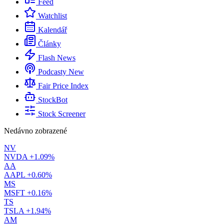
Feed
Watchlist
Kalendář
Články
Flash News
Podcasty
New
Fair Price Index
StockBot
Stock Screener
Nedávno zobrazené
NV
NVDA
+1.09%
AA
AAPL
+0.60%
MS
MSFT
+0.16%
TS
TSLA
+1.94%
AM