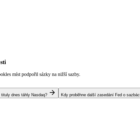
sti
kles míst podpořil sázky na nižší sazby.
 tituly dnes táhly Nasdaq?
Kdy proběhne další zasedání Fed o sazbá