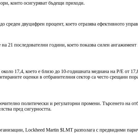
ори, които осигуряват бъдещи приходи.
до среден двуцифрен процент, което отразява ефективното управ
на 21 последователни години, което показва силен ангажимент 
 около 17,4, което е близо до 10-годишната медиана на P/E от 17
нтираните оценки в отбранителния сектор са често срещани пор
лючително политически и регулаторни промени. Търсенето на отб
лства пред сигурността.
рганизации, Lockheed Martin
$LMT
разполага с предвидими пари