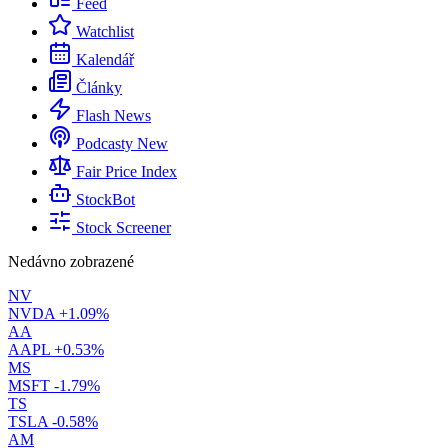
Feed
Watchlist
Kalendář
Články
Flash News
Podcasty
New
Fair Price Index
StockBot
Stock Screener
Nedávno zobrazené
NV
NVDA
+1.09%
AA
AAPL
+0.53%
MS
MSFT
-1.79%
TS
TSLA
-0.58%
AM