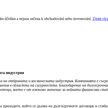
ním účelům a nejsou určena k obchodování nebo investování.
Zjistit víc
ата индустрия
а на отбраната и космическата индустрия. Компанията е съсре
шения в областта на сигурността. Благодарение на дългосрочн
потоци, което е от ключово значение за нейната финансова ст
на приходите, който се дължи на дългосрочните договори и стаб