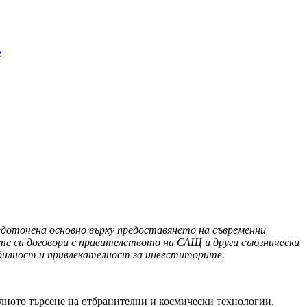
e
доточена основно върху предоставянето на съвременни
ите си договори с правителството на САЩ и други съюзнически
абилност и привлекателност за инвеститорите.
илното търсене на отбранителни и космически технологии.