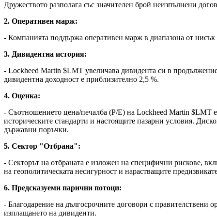
Дружеството разполага със значителен брой неизпълнени догов
2. Оперативен марж:
- Компанията поддържа оперативен марж в диапазона от нисък 
3. Дивидентна история:
- Lockheed Martin
$LMT
увеличава дивидента си в продължение 
дивидентна доходност е приблизително 2,5 %.
4. Оценка:
- Съотношението цена/печалба (P/E) на Lockheed Martin
$LMT
е
историческите стандарти и настоящите пазарни условия. Диско
държавни поръчки.
5. Сектор "Отбрана":
- Секторът на отбраната е изложен на специфични рискове, вк
на геополитическата несигурност и нарастващите предизвикате
6. Предсказуеми парични потоци:
- Благодарение на дългосрочните договори с правителствени о
изплащането на дивиденти.