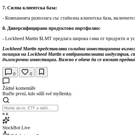
7. Силна клиентска база:
- Компанията разполага със стабилна клиентска база, включит
8. Диверсифицирано продуктово портфолио:
- Lockheed Martin
$LMT
предлага широка гама от продукти и усл
Lockheed Martin представлява солидна инвестиционна възм
позиция на Lockheed Martin в отбранителната индустрия, с
дългосрочни инвестиции. Важно е обаче да се вземат предв
0
0
Žádné komentáře
Buďte první, kdo sdílí své myšlenky.
⌘
K
StockBot
Live