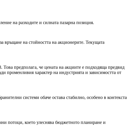
ление на разходите и силната пазарна позиция.
за връщане на стойността на акционерите. Текущата
,8. Това предполага, че цената на акциите е подходяща предвид
ади променливия характер на индустрията и зависимостта от
ранителни системи обаче остава стабилно, особено в контекста
чни потоци, което улеснява бюджетното планиране и