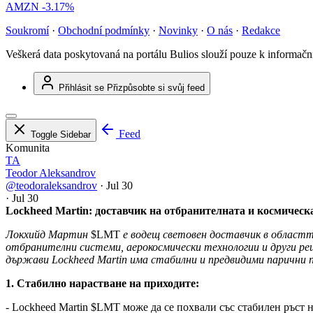
AMZN
-3.17%
Soukromí
·
Obchodní podmínky
·
Novinky
·
O nás
·
Redakce
Veškerá data poskytovaná na portálu Bulios slouží pouze k informač
Přihlásit se
Přizpůsobte si svůj feed
Feed
Toggle Sidebar
Komunita
TA
Teodor Aleksandrov
@teodoraleksandrov
·
Jul 30
·
Jul 30
Lockheed Martin: доставчик на отбранителната и космическ
Локхийд Мартин
$LMT
е водещ световен доставчик в областт
отбранителни системи, аерокосмически технологии и други ре
държави Lockheed Martin има стабилни и предвидими парични 
1. Стабилно нарастване на приходите:
- Lockheed Martin
$LMT
може да се похвали със стабилен ръст 