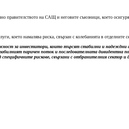
елно правителството на САЩ и неговите съюзници, което осигур
уги, което намалява риска, свързан с колебанията в отделните с
ожност за инвеститори, които търсят стабилни и надеждни 
табилният паричен поток и последователната дивидентна пол
ид специфичните рискове, свързани с отбранителния сектор и