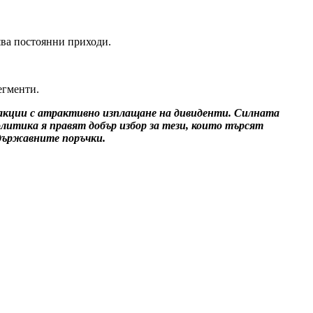
ява постоянни приходи.
егменти.
акции с атрактивно изплащане на дивиденти. Силната
итика я правят добър избор за тези, които търсят
 държавните поръчки.