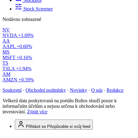
StockBot
Stock Screener
Nedávno zobrazené
NV
NVDA
+1.09%
AA
AAPL
+0.60%
MS
MSFT
+0.16%
TS
TSLA
+1.94%
AM
AMZN
+0.59%
Soukromí
·
Obchodní podmínky
·
Novinky
·
O nás
·
Redakce
Veškerá data poskytovaná na portálu Bulios slouží pouze k
informačním účelům a nejsou určena k obchodování nebo
investování.
Zjistit více
Přihlásit se
Přizpůsobte si svůj feed