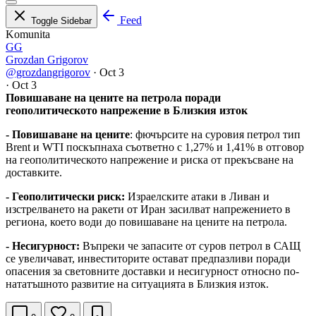
Feed
Toggle Sidebar
Komunita
GG
Grozdan Grigorov
@grozdangrigorov
·
Oct 3
·
Oct 3
Повишаване на цените на петрола поради
геополитическото напрежение в Близкия изток
- Повишаване на цените
: фючърсите на суровия петрол тип
Brent и WTI поскъпнаха съответно с 1,27% и 1,41% в отговор
на геополитическото напрежение и риска от прекъсване на
доставките.
- Геополитически риск:
Израелските атаки в Ливан и
изстрелването на ракети от Иран засилват напрежението в
региона, което води до повишаване на цените на петрола.
- Несигурност:
Въпреки че запасите от суров петрол в САЩ
се увеличават, инвеститорите остават предпазливи поради
опасения за световните доставки и несигурност относно по-
нататъшното развитие на ситуацията в Близкия изток.