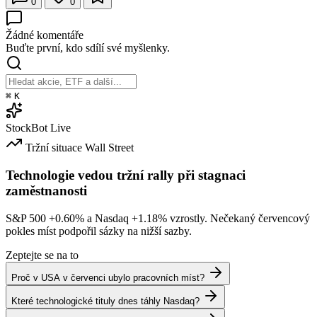
0
0
Žádné komentáře
Buďte první, kdo sdílí své myšlenky.
⌘
K
StockBot
Live
Tržní situace
Wall Street
Technologie vedou tržní rally při stagnaci
zaměstnanosti
S&P 500
+0.60%
a Nasdaq
+1.18%
vzrostly. Nečekaný červencový
pokles míst podpořil sázky na nižší sazby.
Zeptejte se na to
Proč v USA v červenci ubylo pracovních míst?
Které technologické tituly dnes táhly Nasdaq?