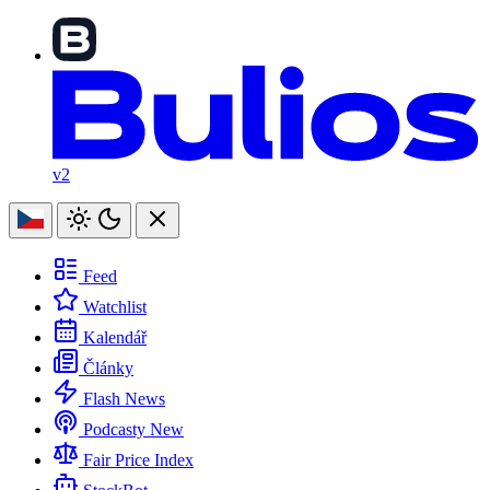
v2
Feed
Watchlist
Kalendář
Články
Flash News
Podcasty
New
Fair Price Index