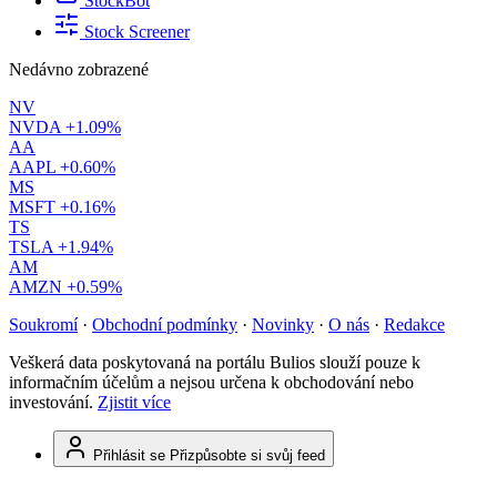
StockBot
Stock Screener
Nedávno zobrazené
NV
NVDA
+1.09%
AA
AAPL
+0.60%
MS
MSFT
+0.16%
TS
TSLA
+1.94%
AM
AMZN
+0.59%
Soukromí
·
Obchodní podmínky
·
Novinky
·
O nás
·
Redakce
Veškerá data poskytovaná na portálu Bulios slouží pouze k
informačním účelům a nejsou určena k obchodování nebo
investování.
Zjistit více
Přihlásit se
Přizpůsobte si svůj feed