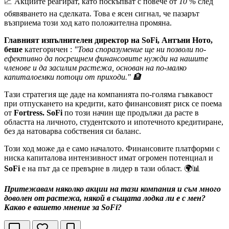
📈 Акциите реагират, като поскъпват с повече от
10 %
след
обявяването на сделката. Това е ясен сигнал, че пазарът
възприема този ход като положителна промяна.
Главният изпълнителен директор на SoFi, Антъни Ното,
беше
категоричен :
"Това споразумение ще ни позволи по-
ефективно да посрещнем финансовите нужди на нашите
членове и да засилим растежа, основан на по-малко
капиталоемки потоци от приходи." 🏦
Тази стратегия ще даде на компанията по-голяма гъвкавост
при отпускането на кредити, като финансовият риск се поема
от
Fortress.
SoFi
по този начин ще продължи да расте в
областта на личното, студентското и ипотечното кредитиране,
без да натоварва собствения си баланс.
Този ход може да е само началото. Финансовите платформи с
ниска капиталова интензивност имат огромен потенциал и
SoFi
е на път да се превърне в лидер в тази област. 🌍📊
Притежавам няколко акции на тази компания и съм много
доволен от растежа, някой в същата лодка ли е с мен?
Какво е вашето мнение за SoFi?