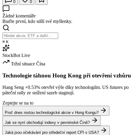
0
0
Žádné komentáře
Buďte první, kdo sdílí své myšlenky.
⌘
K
StockBot
Live
Tržní situace
Čína
Technologie táhnou Hong Kong při otevření vzhůru
Hang Seng
+0.53%
otevřel výše díky technologiím. US futures po
páteční rally ze snížení sazeb stagnují.
Zeptejte se na to
Proč dnes rostou technologické akcie v Hong Kongu?
Jak se nyní obchodují indexy v pevninské Číně?
Jaká jsou očekávání pro středeční report CPI v USA?