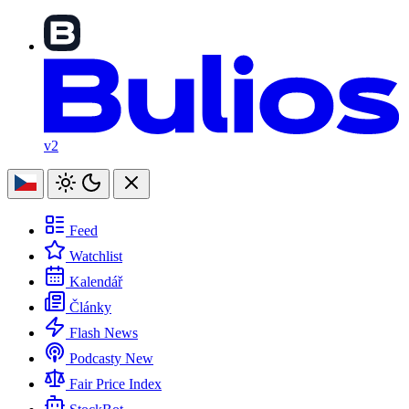
v2
Feed
Watchlist
Kalendář
Články
Flash News
Podcasty
New
Fair Price Index