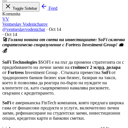
Feed
Toggle Sidebar
Komunita
VV
Ventseslav Vodenicharov
@ventseslavvodenichar
·
Oct 14
·
Oct 14
🚀 Голяма новина от света на инвестициите: SoFi сключва
стратегическо споразумение с Fortress Investment Group! 💼
💰
SoFi Technologies
$SOFI
е на път да промени стратегията си с
придобиването на лични заеми на
стойност 2 млрд. долара
от
Fortress
Investment Group . Стъпката премества
SoFi
от
традиционен банков бизнес към бизнес, базиран на такси,
което ѝ позволява да реагира по-бързо на нуждите на
клиентите си, като същевременно намалява рисковете,
свързани с кредитирането.
SoFi
е американска FinTech компания, която предлага широка
гама от финансови продукти и услуги, включително лични
заеми, рефинансиране на студентски заеми, инвестиционни
опции, кредитни карти и банкови сметки.