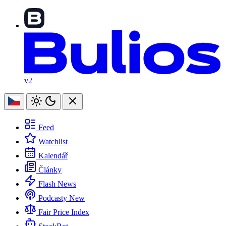
v2
Feed
Watchlist
Kalendář
Články
Flash News
Podcasty
New
Fair Price Index