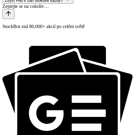
Zvýší Fed v září úrokové sazby?
StockBot zná 80,000+ akcií po celém světě