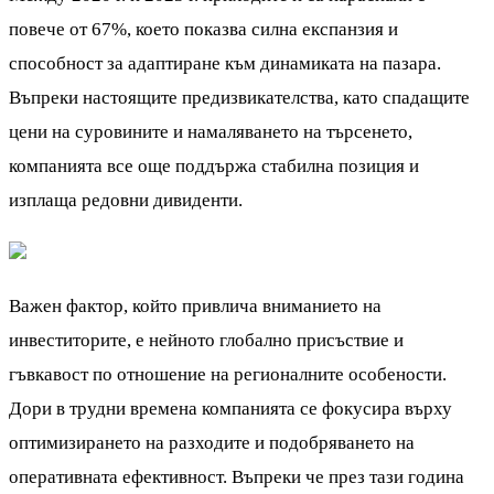
повече от 67%, което показва силна експанзия и
способност за адаптиране към динамиката на пазара.
Въпреки настоящите предизвикателства, като спадащите
цени на суровините и намаляването на търсенето,
компанията все още поддържа стабилна позиция и
изплаща редовни дивиденти.
Важен фактор, който привлича вниманието на
инвеститорите, е нейното глобално присъствие и
гъвкавост по отношение на регионалните особености.
Дори в трудни времена компанията се фокусира върху
оптимизирането на разходите и подобряването на
оперативната ефективност. Въпреки че през тази година