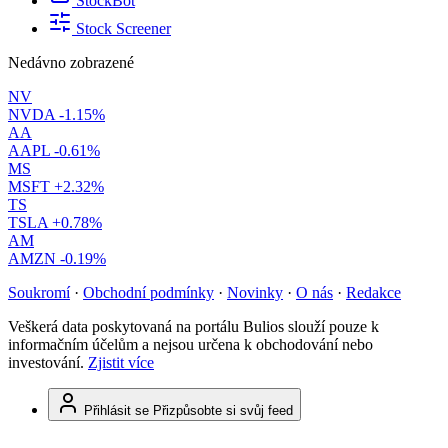
StockBot
Stock Screener
Nedávno zobrazené
NV
NVDA
-1.15%
AA
AAPL
-0.61%
MS
MSFT
+2.32%
TS
TSLA
+0.78%
AM
AMZN
-0.19%
Soukromí
·
Obchodní podmínky
·
Novinky
·
O nás
·
Redakce
Veškerá data poskytovaná na portálu Bulios slouží pouze k
informačním účelům a nejsou určena k obchodování nebo
investování.
Zjistit více
Přihlásit se
Přizpůsobte si svůj feed