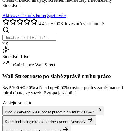
Členství Black: analýzy, screener, newslettery a neomezený
StockBot.
Aktivovat 7 dní zdarma
Zjistit více
4.45
·
+200K investorů v komunitě
⌘
K
StockBot
Live
Tržní situace
Wall Street
Wall Street roste po slabé zprávě z trhu práce
S&P 500
+0.20%
a Nasdaq
+0.50%
rostou, pokles zaměstnanosti
mírní obavy ze sazeb. Evropa je stabilní.
Zeptejte se na to
Proč v červenci klesl počet pracovních míst v USA?
Které technologické akcie dnes vedou Nasdaq?