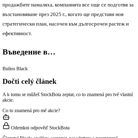
продажбите намаляха, компанията все още се подготвя за
възстановяване през 2025 г., когато ще представи нов
стратегически план, насочен към дългосрочен растеж и
ефективност.
Въведение в…
Bulios Black
Dočti celý článek
A k tomu se můžeš StockBota zeptat, co to znamená pro tvé vlastní
akcie.
Co to znamená pro mé akcie?
Odemkni odpověď StockBota