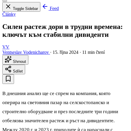
Feed
Toggle Sidebar
Články
Силен растеж дори в трудни времена:
ключът към стабилни дивиденти
VV
Ventseslav Vodenicharov
·
15. října 2024
·
11 min čtení
Shrnout
Sdílet
В днешния анализ ще се спрем на компания, която
оперира на световния пазар на селскостопанско и
строително оборудване и през последните три години
отбелязва значителен растеж и ръст на дивидентите.
Между 2020 г. и 2023 г. приходите ѝ са нараснали с