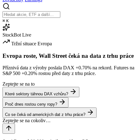
⌘
K
StockBot
Live
Tržní situace
Evropa
Evropa roste, Wall Street čeká na data z trhu práce
Příznivá data z výroby poslala DAX
+0.70%
na rekord. Futures na
S&P 500
+0.20%
rostou před daty z trhu práce.
Zeptejte se na to
Které sektory táhnou DAX vzhůru?
Proč dnes rostou ceny ropy?
Co se čeká od amerických dat z trhu práce?