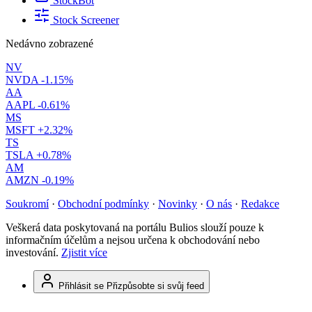
StockBot
Stock Screener
Nedávno zobrazené
NV
NVDA
-1.15%
AA
AAPL
-0.61%
MS
MSFT
+2.32%
TS
TSLA
+0.78%
AM
AMZN
-0.19%
Soukromí
·
Obchodní podmínky
·
Novinky
·
O nás
·
Redakce
Veškerá data poskytovaná na portálu Bulios slouží pouze k
informačním účelům a nejsou určena k obchodování nebo
investování.
Zjistit více
Přihlásit se
Přizpůsobte si svůj feed