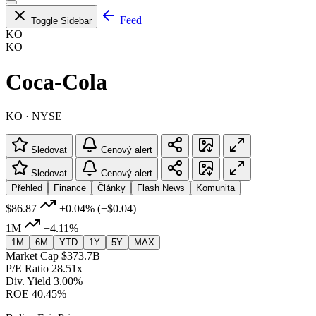
Feed
Toggle Sidebar
KO
KO
Coca-Cola
KO · NYSE
Sledovat
Cenový alert
Sledovat
Cenový alert
Přehled
Finance
Články
Flash News
Komunita
$86.87
+0.04%
(+$0.04)
1M
+4.11%
1M
6M
YTD
1Y
5Y
MAX
Market Cap
$373.7B
P/E Ratio
28.51x
Div. Yield
3.00%
ROE
40.45%