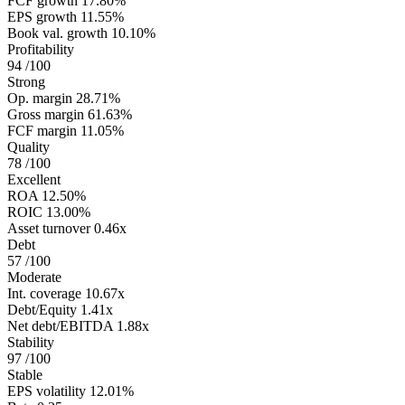
FCF growth
17.80%
EPS growth
11.55%
Book val. growth
10.10%
Profitability
94
/100
Strong
Op. margin
28.71%
Gross margin
61.63%
FCF margin
11.05%
Quality
78
/100
Excellent
ROA
12.50%
ROIC
13.00%
Asset turnover
0.46x
Debt
57
/100
Moderate
Int. coverage
10.67x
Debt/Equity
1.41x
Net debt/EBITDA
1.88x
Stability
97
/100
Stable
EPS volatility
12.01%