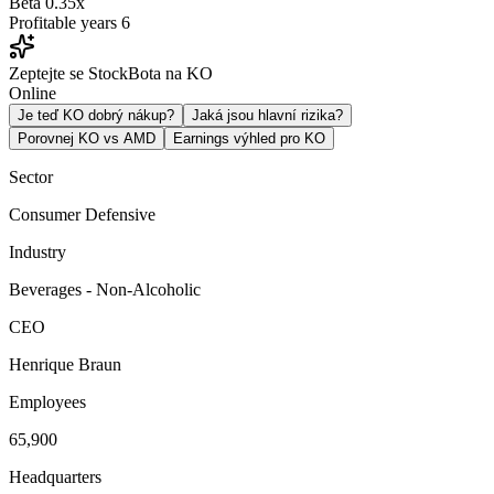
Beta
0.35x
Profitable years
6
Zeptejte se StockBota na KO
Online
Je teď KO dobrý nákup?
Jaká jsou hlavní rizika?
Porovnej KO vs AMD
Earnings výhled pro KO
Sector
Consumer Defensive
Industry
Beverages - Non-Alcoholic
CEO
Henrique Braun
Employees
65,900
Headquarters