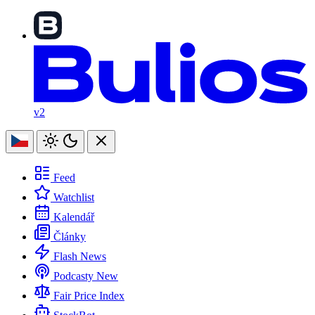
v2
Feed
Watchlist
Kalendář
Články
Flash News
Podcasty
New
Fair Price Index