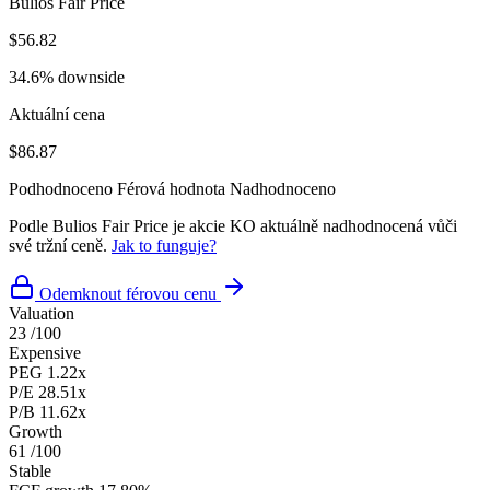
Bulios Fair Price
$56.82
34.6% downside
Aktuální cena
$86.87
Podhodnoceno
Férová hodnota
Nadhodnoceno
Podle Bulios Fair Price je akcie KO aktuálně nadhodnocená vůči
své tržní ceně.
Jak to funguje?
Odemknout férovou cenu
Valuation
23
/100
Expensive
PEG
1.22x
P/E
28.51x
P/B
11.62x
Growth
61
/100
Stable