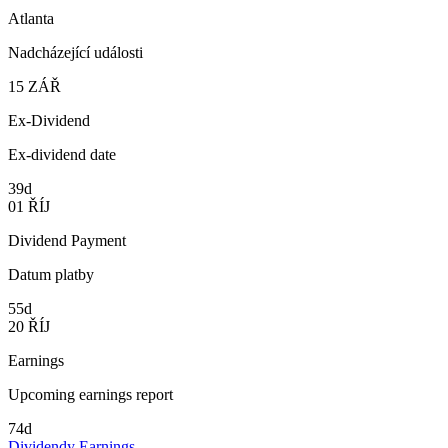
Atlanta
Nadcházející události
15
ZÁŘ
Ex-Dividend
Ex-dividend date
39d
01
ŘÍJ
Dividend Payment
Datum platby
55d
20
ŘÍJ
Earnings
Upcoming earnings report
74d
Dividendy
Earnings