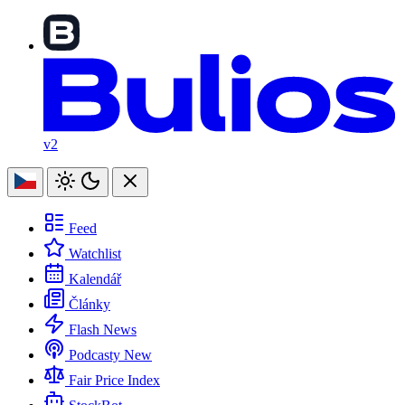
v2
Feed
Watchlist
Kalendář
Články
Flash News
Podcasty
New
Fair Price Index