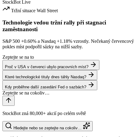
StockBot
Live
Tržní situace
Wall Street
Technologie vedou tržní rally při stagnaci
zaměstnanosti
S&P 500
+0.60%
a Nasdaq
+1.18%
vzrostly. Nečekaný červencový
pokles míst podpořil sázky na nižší sazby.
Zeptejte se na to
Proč v USA v červenci ubylo pracovních míst?
Které technologické tituly dnes táhly Nasdaq?
Kdy proběhne další zasedání Fed o sazbách?
StockBot zná 80,000+ akcií po celém světě
Hledejte nebo se zeptejte na cokoliv…