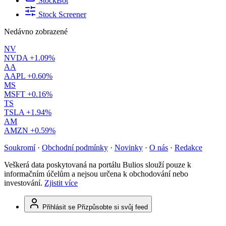
StockBot
Stock Screener
Nedávno zobrazené
NV
NVDA
+1.09%
AA
AAPL
+0.60%
MS
MSFT
+0.16%
TS
TSLA
+1.94%
AM
AMZN
+0.59%
Soukromí
·
Obchodní podmínky
·
Novinky
·
O nás
·
Redakce
Veškerá data poskytovaná na portálu Bulios slouží pouze k
informačním účelům a nejsou určena k obchodování nebo
investování.
Zjistit více
Přihlásit se
Přizpůsobte si svůj feed