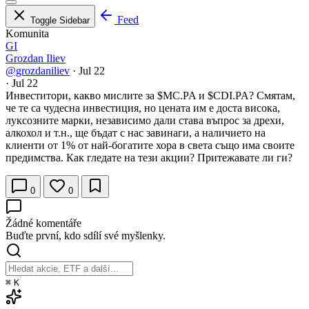
Feed
Toggle Sidebar
Komunita
GI
Grozdan Iliev
@grozdaniliev
·
Jul 22
·
Jul 22
Инвеститори, какво мислите за
$MC.PA
и
$CDI.PA
? Смятам,
че те са чудесна инвестиция, но цената им е доста висока,
луксозните марки, независимо дали става въпрос за дрехи,
алкохол и т.н., ще бъдат с нас завинаги, а наличието на
клиенти от 1% от най-богатите хора в света също има своите
предимства. Как гледате на тези акции? Притежавате ли ги?
0
0
Žádné komentáře
Buďte první, kdo sdílí své myšlenky.
⌘
K