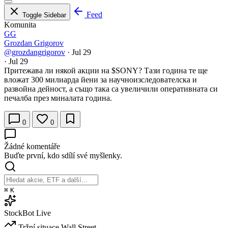
Feed
Toggle Sidebar
Komunita
GG
Grozdan Grigorov
@grozdangrigorov
·
Jul 29
·
Jul 29
Притежава ли някой акции на
$SONY
? Тази година те ще
вложат 300 милиарда йени за научноизследователска и
развойна дейност, а също така са увеличили оперативната си
печалба през миналата година.
0
0
Žádné komentáře
Buďte první, kdo sdílí své myšlenky.
⌘
K
StockBot
Live
Tržní situace
Wall Street