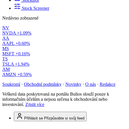
StockBot
Stock Screener
Nedávno zobrazené
NV
NVDA
+1.09%
AA
AAPL
+0.60%
MS
MSFT
+0.16%
TS
TSLA
+1.94%
AM
AMZN
+0.59%
Soukromí
·
Obchodní podmínky
·
Novinky
·
O nás
·
Redakce
Veškerá data poskytovaná na portálu Bulios slouží pouze k
informačním účelům a nejsou určena k obchodování nebo
investování.
Zjistit více
Přihlásit se
Přizpůsobte si svůj feed