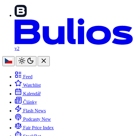
v2
Feed
Watchlist
Kalendář
Články
Flash News
Podcasty
New
Fair Price Index