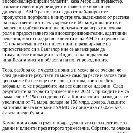
висококвалифицирани таланти", каза Марк Пейпърмастър,
изпълнителен вицепрезидент и главен технологичен
директор. "AMD разполага с едно от най-широките
продуктови портфолиа в индустрията, задвижвано от растежа
на изкуствения интелект, мрежите и 6G комуникациите, и
нашите индийски екипи ще продължат да играят ключова
роля в предоставянето на високопроизводителни, адаптивни
решения, които подкрепят клиентите на AMD по целия свят.
"С по-нататъшните си инвестиции и разширяване на
присъствието си в Бангалор ние се ангажираме да
стимулираме иновациите в Индия, за да подкрепим
индийската мисия в областта на полупроводниците."
Това, разбира се, е чудесна новина и може да се очаква, че
след днешните резултати тя може само да расте и затова тази
цена може би все още не е лоша, но това, което не бих
забравил, е, че продажбите им все още не са идеални. След
резултатите за първото тримесечие на 2023 г. приходите им са
намалели с 9,1% на годишна база Капиталовите разходи са се
увеличили от 71 млрд. долара на 158 млрд. долара. Акциите
на тогавашната компания
$AMD
се понижиха с 6,02% във
фазата преди бурята.
Компанията очаква ръст в подразделенията си за центрове за
данни и клиенти през второто тримесечие. Обратно, тя очаква