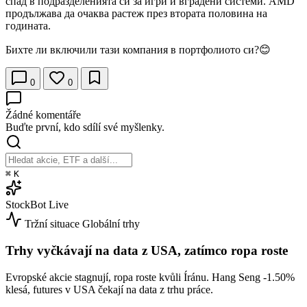
спад в подразделенията си за игри и вградени системи. AMD
продължава да очаква растеж през втората половина на
годината.
Бихте ли включили тази компания в портфолиото си?😊
0
0
Žádné komentáře
Buďte první, kdo sdílí své myšlenky.
⌘
K
StockBot
Live
Tržní situace
Globální trhy
Trhy vyčkávají na data z USA, zatímco ropa roste
Evropské akcie stagnují, ropa roste kvůli Íránu. Hang Seng
-1.50%
klesá, futures v USA čekají na data z trhu práce.