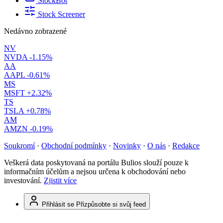
StockBot
Stock Screener
Nedávno zobrazené
NV
NVDA
-1.15%
AA
AAPL
-0.61%
MS
MSFT
+2.32%
TS
TSLA
+0.78%
AM
AMZN
-0.19%
Soukromí
·
Obchodní podmínky
·
Novinky
·
O nás
·
Redakce
Veškerá data poskytovaná na portálu Bulios slouží pouze k
informačním účelům a nejsou určena k obchodování nebo
investování.
Zjistit více
Přihlásit se
Přizpůsobte si svůj feed