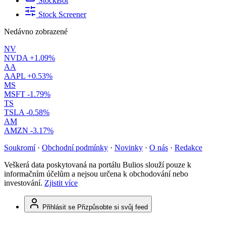
StockBot
Stock Screener
Nedávno zobrazené
NV
NVDA
+1.09%
AA
AAPL
+0.53%
MS
MSFT
-1.79%
TS
TSLA
-0.58%
AM
AMZN
-3.17%
Soukromí
·
Obchodní podmínky
·
Novinky
·
O nás
·
Redakce
Veškerá data poskytovaná na portálu Bulios slouží pouze k
informačním účelům a nejsou určena k obchodování nebo
investování.
Zjistit více
Přihlásit se
Přizpůsobte si svůj feed