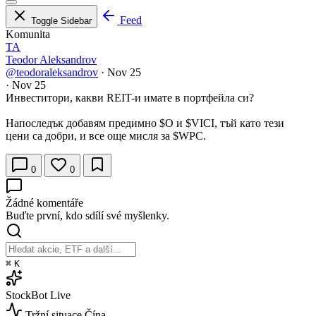
Feed
Toggle Sidebar
Komunita
TA
Teodor Aleksandrov
@teodoraleksandrov
·
Nov 25
·
Nov 25
Инвеститори, какви REIT-и имате в портфейла си?
Напоследък добавям предимно
$O
и
$VICI
, тъй като тези
цени са добри, и все още мисля за
$WPC
.
0
0
Žádné komentáře
Buďte první, kdo sdílí své myšlenky.
⌘
K
StockBot
Live
Tržní situace
Čína