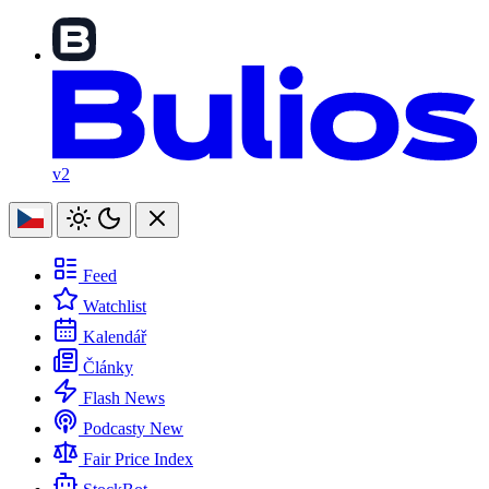
v2
Feed
Watchlist
Kalendář
Články
Flash News
Podcasty
New
Fair Price Index