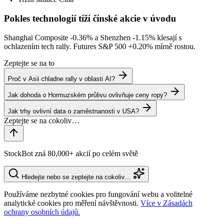
Pokles technologií tíží čínské akcie v úvodu
Shanghai Composite
-0.36%
a Shenzhen
-1.15%
klesají s
ochlazením tech rally. Futures S&P 500
+0.20%
mírně rostou.
Zeptejte se na to
Proč v Asii chladne rally v oblasti AI?
Jak dohoda o Hormuzském průlivu ovlivňuje ceny ropy?
Jak trhy ovlivní data o zaměstnanosti v USA?
StockBot zná 80,000+ akcií po celém světě
Hledejte nebo se zeptejte na cokoliv…
Používáme nezbytné cookies pro fungování webu a volitelné
analytické cookies pro měření návštěvnosti.
Více v Zásadách
ochrany osobních údajů.