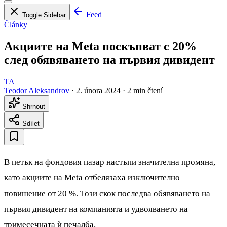
Feed
Toggle Sidebar
Články
Акциите на Meta поскъпват с 20%
след обявяването на първия дивидент
TA
Teodor Aleksandrov
·
2. února 2024
·
2 min čtení
Shrnout
Sdílet
В петък на фондовия пазар настъпи значителна промяна,
като акциите на Meta отбелязаха изключително
повишение от 20 %. Този скок последва обявяването на
първия дивидент на компанията и удвояването на
тримесечната ѝ печалба.