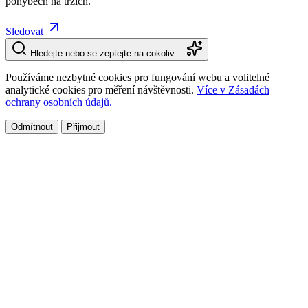
pohybech na trzích.
Sledovat
Hledejte nebo se zeptejte na cokoliv…
Používáme nezbytné cookies pro fungování webu a volitelné
analytické cookies pro měření návštěvnosti.
Více v Zásadách
ochrany osobních údajů.
Odmítnout
Přijmout