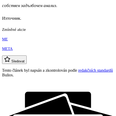
собствен задълбочен анализ.
Източник.
Zmíněné akcie
ME
META
Sledovat
Tento článek byl napsán a zkontrolován podle
redakčních standardů
Bulios.