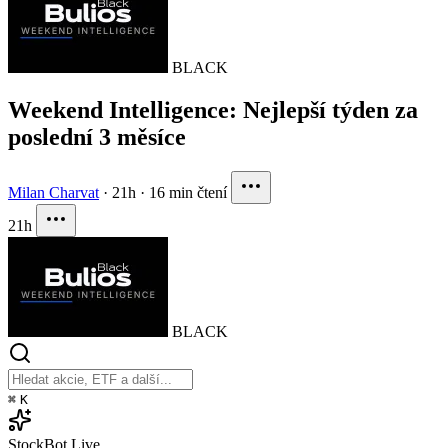
BLACK
Weekend Intelligence: Nejlepší týden za
poslední 3 měsíce
Milan Charvat
·
21h
·
16 min čtení
21h
BLACK
⌘
K
StockBot
Live