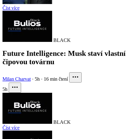
Číst více
BLACK
Future Intelligence: Musk staví vlastní
čipovou továrnu
Milan Charvat
·
5h
·
16 min čtení
5h
BLACK
Číst více