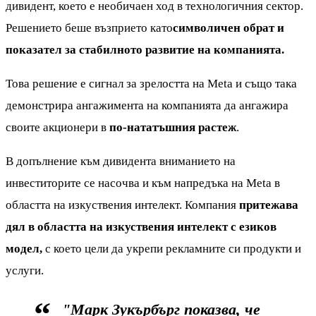
дивидент, което е необичаен ход в технологичния сектор.
Решението беше възприето като
символичен обрат и
показател за стабилното развитие на компанията.
Това решение е сигнал за зрелостта на Meta и също така
демонстрира ангажимента на компанията да ангажира
своите акционери в
по-нататъшния растеж
.
В допълнение към дивидента вниманието на
инвеститорите се насочва и към напредъка на Meta в
областта на изкуствения интелект. Компания
притежава
дял в областта на изкуствения интелект с езиков
модел,
с което цели да укрепи рекламните си продукти и
услуги.
"Марк Зукърбърг показва, че