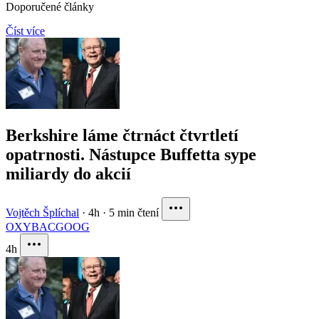
Doporučené články
Číst více
Berkshire láme čtrnáct čtvrtletí
opatrnosti. Nástupce Buffetta sype
miliardy do akcií
Vojtěch Šplíchal
·
4h
·
5 min čtení
OXY
BAC
GOOG
4h