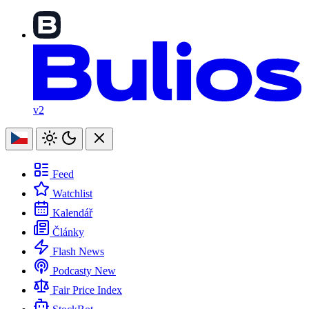
v2
Feed
Watchlist
Kalendář
Články
Flash News
Podcasty
New
Fair Price Index