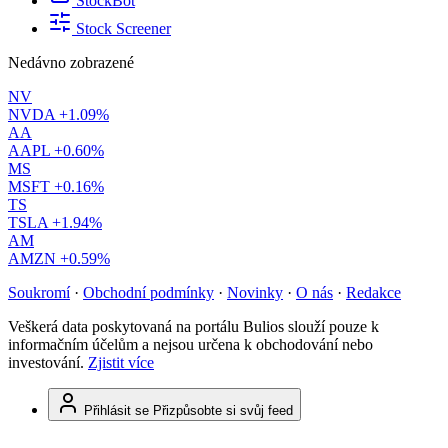
StockBot
Stock Screener
Nedávno zobrazené
NV
NVDA
+1.09%
AA
AAPL
+0.60%
MS
MSFT
+0.16%
TS
TSLA
+1.94%
AM
AMZN
+0.59%
Soukromí
·
Obchodní podmínky
·
Novinky
·
O nás
·
Redakce
Veškerá data poskytovaná na portálu Bulios slouží pouze k
informačním účelům a nejsou určena k obchodování nebo
investování.
Zjistit více
Přihlásit se
Přizpůsobte si svůj feed