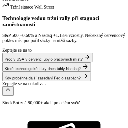
Tržní situace
Wall Street
Technologie vedou tržní rally při stagnaci
zaměstnanosti
S&P 500
+0.60%
a Nasdaq
+1.18%
vzrostly. Nečekaný červencový
pokles míst podpořil sázky na nižší sazby.
Zeptejte se na to
Proč v USA v červenci ubylo pracovních míst?
Které technologické tituly dnes táhly Nasdaq?
Kdy proběhne další zasedání Fed o sazbách?
StockBot zná 80,000+ akcií po celém světě