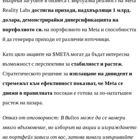
Въпреки загубите в бизнеса с виртуална реалност на Meta
Reality Labs
достигна приходи, надхвърлящи 1 млрд.
долара, демонстрирайки диверсификацията на
портфолиото си.
на портфолиото на Meta и способността
й да генерира приходи от различни източници.
Като цяло акциите на
$META
могат да бъдат интересна
възможност с перспективи за
стабилност и растеж
.
Стратегическото решение за
изплащане на дивидент и
стремежът към ефективност показват, че Meta се
движи в правилната
посокаи е готова за по-нататъшен
растеж на пазара.
Отказ от отговорност: В Bulios може да се намери
много вдъхновение, но изборът на акции и изграждането
на портфейл зависи от вас, затова винаги извършвайте