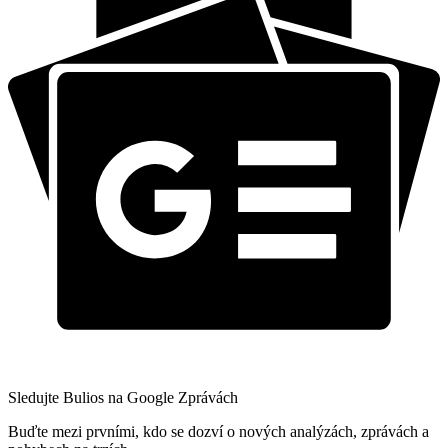
Sledujte Bulios na Google Zprávách
Buďte mezi prvními, kdo se dozví o nových analýzách, zprávách a