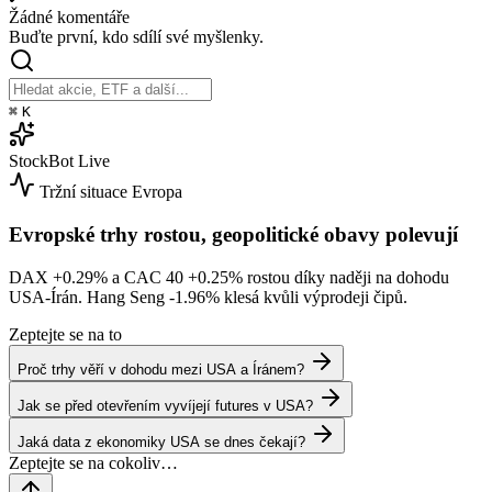
Žádné komentáře
Buďte první, kdo sdílí své myšlenky.
⌘
K
StockBot
Live
Tržní situace
Evropa
Evropské trhy rostou, geopolitické obavy polevují
DAX
+0.29%
a CAC 40
+0.25%
rostou díky naději na dohodu
USA-Írán. Hang Seng
-1.96%
klesá kvůli výprodeji čipů.
Zeptejte se na to
Proč trhy věří v dohodu mezi USA a Íránem?
Jak se před otevřením vyvíjejí futures v USA?
Jaká data z ekonomiky USA se dnes čekají?