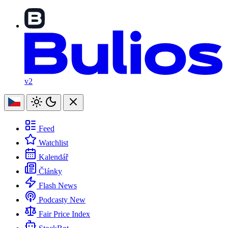
v2
Feed
Watchlist
Kalendář
Články
Flash News
Podcasty
New
Fair Price Index