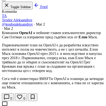
Feed
Toggle Sidebar
Komunita
TA
Teodor Aleksandrov
@teodoraleksandrov
·
Mar 2
·
Mar 2
Компания
OpenAI
и нейният главен изпълнителен директор
Сам Олтман са изправени пред съдебен иск от
Елон
Мъск.
Първоначалният план на OpenAI е да разработва изкуствен
интелект в полза на човечеството, а не с цел печалба. Елон
Мъск основава OpenAI през 2015 г. и впоследствие я напуска
през 2018 г. Първоначално, според иска, към Елон Мъск е
трябвало да се обърне и съоснователят на OpenAI Грег
Брокман във връзка с план за създаване на организация с
нестопанска цел с отворен код.
Сега той е инвестирал
$MSFT
в OpenAI и планира да затвърди
още повече отношенията си с компанията, а това не се харесва
на Мъск.
0
0