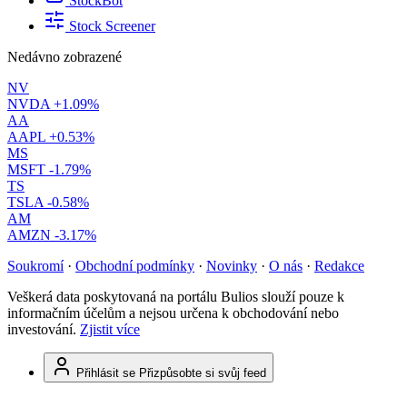
StockBot
Stock Screener
Nedávno zobrazené
NV
NVDA
+1.09%
AA
AAPL
+0.53%
MS
MSFT
-1.79%
TS
TSLA
-0.58%
AM
AMZN
-3.17%
Soukromí
·
Obchodní podmínky
·
Novinky
·
O nás
·
Redakce
Veškerá data poskytovaná na portálu Bulios slouží pouze k
informačním účelům a nejsou určena k obchodování nebo
investování.
Zjistit více
Přihlásit se
Přizpůsobte si svůj feed