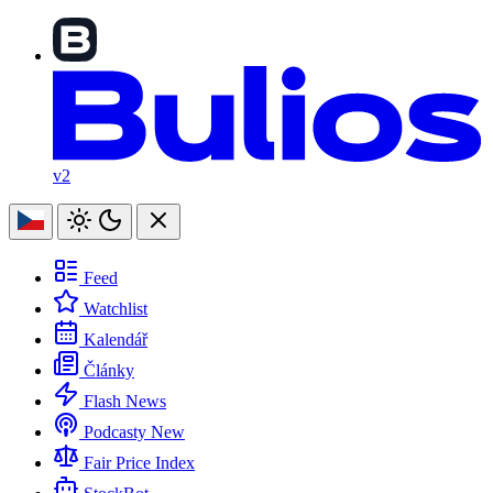
v2
Feed
Watchlist
Kalendář
Články
Flash News
Podcasty
New
Fair Price Index