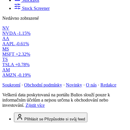
StockBot
Stock Screener
Nedávno zobrazené
NV
NVDA
-1.15%
AA
AAPL
-0.61%
MS
MSFT
+2.32%
TS
TSLA
+0.78%
AM
AMZN
-0.19%
Soukromí
·
Obchodní podmínky
·
Novinky
·
O nás
·
Redakce
Veškerá data poskytovaná na portálu Bulios slouží pouze k
informačním účelům a nejsou určena k obchodování nebo
investování.
Zjistit více
Přihlásit se
Přizpůsobte si svůj feed