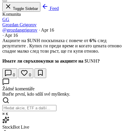
Feed
Toggle Sidebar
Komunita
GG
Grozdan Grigorov
@grozdangrigorov
·
Apr 16
·
Apr 16
Акциите на
$UNH
поскъпнаха с повече от
6%
след
резултатите . Купих ги преди време и когато цената отново
спадне малко след този ръст, ще ги купя отново.
Имате ли свръхпокупки за акциите на
$UNH
?
0
0
Žádné komentáře
Buďte první, kdo sdílí své myšlenky.
⌘
K
StockBot
Live