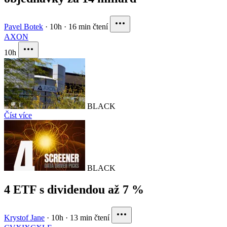
Pavel Botek
·
10h
·
16 min čtení
AXON
10h
BLACK
Číst více
BLACK
4 ETF s dividendou až 7 %
Krystof Jane
·
10h
·
13 min čtení