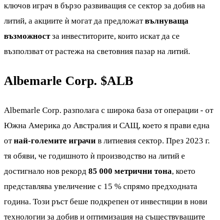
ключов играч в бързо развиващия се сектор за добив на
литий, а акциите ѝ могат да предложат
вълнуваща
възможност
за инвеститорите, които искат да се
възползват от растежа на световния пазар на литий.
Albemarle Corp.
$ALB
Albemarle Corp. разполага с широка база от операции - от
Южна Америка до Австралия и САЩ, което я прави една
от
най-големите играчи
в литиевия сектор. През 2023 г.
тя обяви, че годишното ѝ производство на литий е
достигнало нов рекорд
85 000 метрични тона
, което
представлява увеличение с 15 % спрямо предходната
година. Този ръст беше подкрепен от инвестиции в нови
технологии за добив и оптимизация на съществуващите