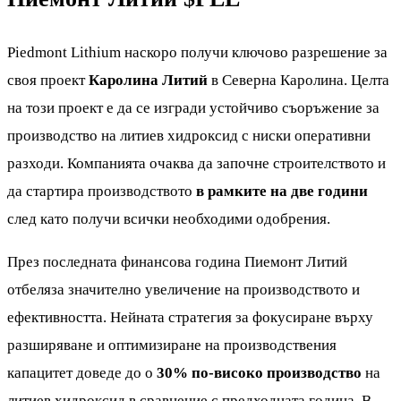
Piedmont Lithium наскоро получи ключово разрешение за
своя проект
Каролина Литий
в Северна Каролина. Целта
на този проект е да се изгради устойчиво съоръжение за
производство на литиев хидроксид с ниски оперативни
разходи. Компанията очаква да започне строителството и
да стартира производството
в рамките на две години
след като получи всички необходими одобрения.
През последната финансова година Пиемонт Литий
отбеляза значително увеличение на производството и
ефективността. Нейната стратегия за фокусиране върху
разширяване и оптимизиране на производствения
капацитет доведе до о
30% по-високо производство
на
литиев хидроксид в сравнение с предходната година. В