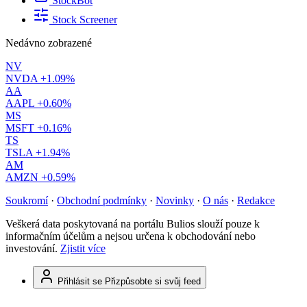
StockBot
Stock Screener
Nedávno zobrazené
NV
NVDA
+1.09%
AA
AAPL
+0.60%
MS
MSFT
+0.16%
TS
TSLA
+1.94%
AM
AMZN
+0.59%
Soukromí
·
Obchodní podmínky
·
Novinky
·
O nás
·
Redakce
Veškerá data poskytovaná na portálu Bulios slouží pouze k
informačním účelům a nejsou určena k obchodování nebo
investování.
Zjistit více
Přihlásit se
Přizpůsobte si svůj feed