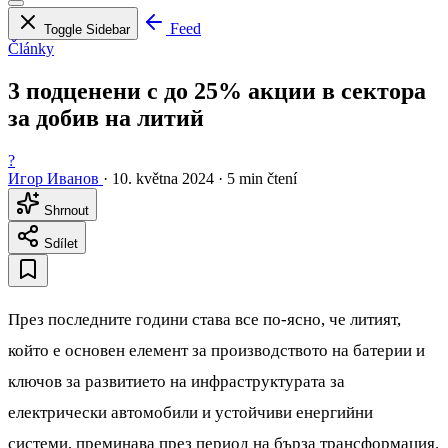
Feed
Toggle Sidebar
Články
3 подценени с до 25% акции в сектора
за добив на литий
?
Игор Иванов
·
10. května 2024
·
5 min čtení
Shrnout
Sdílet
През последните години става все по-ясно, че литият,
който е основен елемент за производството на батерии и
ключов за развитието на инфраструктурата за
електрически автомобили и устойчиви енергийни
системи, преминава през период на бърза трансформация.