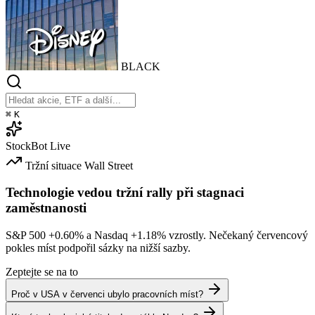
BLACK
⌘
K
StockBot
Live
Tržní situace
Wall Street
Technologie vedou tržní rally při stagnaci
zaměstnanosti
S&P 500
+0.60%
a Nasdaq
+1.18%
vzrostly. Nečekaný červencový
pokles míst podpořil sázky na nižší sazby.
Zeptejte se na to
Proč v USA v červenci ubylo pracovních míst?