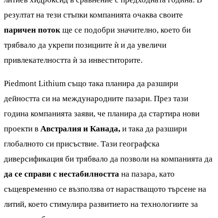
резултат на тези стъпки компанията очаква своите
паричен поток
ще се подобри значително, което би
трябвало да укрепи позициите ѝ и да увеличи
привлекателността ѝ за инвеститорите.
Piedmont Lithium също така планира да разшири
дейността си на международните пазари. През тази
година компанията заяви, че планира да стартира нови
проекти в
Австралия и Канада,
и така да разшири
глобалното си присъствие. Тази географска
диверсификация би трябвало да позволи на компанията да
да се справи с нестабилността
на пазара, като
същевременно се възползва от нарастващото търсене на
литий, което стимулира развитието на технологиите за