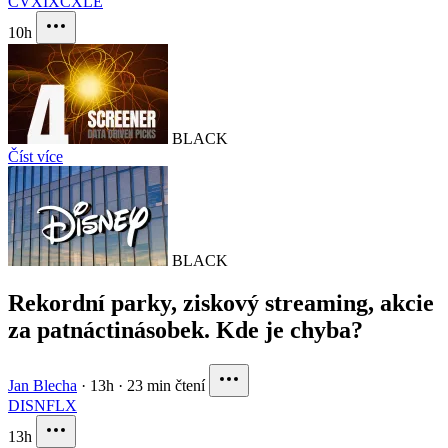
CVX
IXC
XLE
10h
BLACK
Číst více
BLACK
Rekordní parky, ziskový streaming, akcie
za patnáctinásobek. Kde je chyba?
Jan Blecha
·
13h
·
23 min čtení
DIS
NFLX
13h