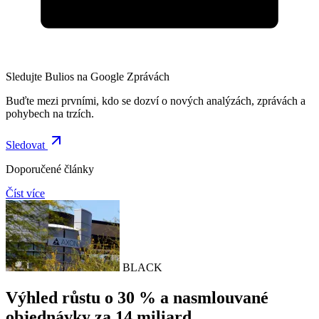
Sledujte Bulios na Google Zprávách
Buďte mezi prvními, kdo se dozví o nových analýzách, zprávách a
pohybech na trzích.
Sledovat
Doporučené články
Číst více
BLACK
Výhled růstu o 30 % a nasmlouvané
objednávky za 14 miliard