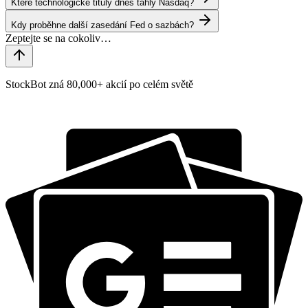
Které technologické tituly dnes táhly Nasdaq?
Kdy proběhne další zasedání Fed o sazbách?
StockBot zná 80,000+ akcií po celém světě