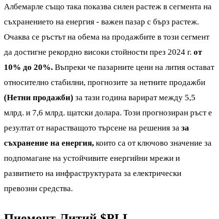
Албемарле също така показва силен растеж в сегмента на
съхранението на енергия - важен пазар с бърз растеж.
Очаква се ръстът на обема на продажбите в този сегмент
да достигне рекордно високи стойности през 2024 г.
от
10% до 20%.
Въпреки че пазарните цени на лития остават
относително стабилни, прогнозите за нетните продажби
(Нетни продажби)
за тази година варират между 5,5
млрд. и 7,6 млрд. щатски долара. Този прогнозиран ръст е
резултат от нарастващото търсене на решения за
за
съхранение на енергия,
които са от ключово значение за
подпомагане на устойчивите енергийни мрежи и
развитието на инфраструктурата за електрически
превозни средства.
Пиемонт Литий
$PLL