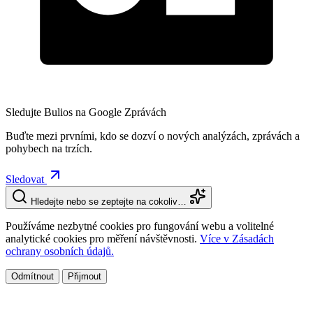
Sledujte Bulios na Google Zprávách
Buďte mezi prvními, kdo se dozví o nových analýzách, zprávách a
pohybech na trzích.
Sledovat
Hledejte nebo se zeptejte na cokoliv…
Používáme nezbytné cookies pro fungování webu a volitelné
analytické cookies pro měření návštěvnosti.
Více v Zásadách
ochrany osobních údajů.
Odmítnout
Přijmout