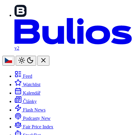
v2
Feed
Watchlist
Kalendář
Články
Flash News
Podcasty
New
Fair Price Index