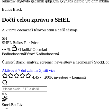
orkncdw abgdydo gzqzmlk qdqzgfm gxyngbs idefotq yrqjqnm mbiha
Bulios Black
Dočti celou zprávu o SHEL
A k tomu odemkneš férovou cenu a další nástroje
SH
SHEL
Bulios Fair Price
••• %
O kolik? Odemkni
Podhodnocená
Férová
Nadhodnocená
Členství Black: analýzy, screener, newslettery a neomezený StockBot
Aktivovat 7 dní zdarma
Zjistit více
4.45
·
+200K investorů v komunitě
⌘
K
StockBot
Live