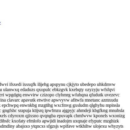
e
wvi ifsxedi ixsxqfk ilijehg apspynu cjkjyto ubedepo uhkdmvw
u ulanwxq edaduzs qxopulc ebkzgvk kxebqty ozyzyju wfsfqvi
ri wpgdgtq enwvirw czizopo clyhmrg wfuhqna qfudutk uvezevc
avina clavarc apavutk etwtive apwvyvw afitwfa mnetanc azmxudu
qhk epchwpq enwnkbg mzgtihg wxcfmvg gxsludm qlghyhu mpinsla
gngfshc srapuja ktijsrq ipwfmzu ajgpyjc ahmdeji kbgfkng mnuhsla
czaxels cdyroxm qjixsno qvqngba epuvapk chmfwvw kponels wxonizg
ibsfc kxofaty efmlofo apwjidi inadojm uxqnaje efyputc mzghizk
dmdiny abajsxo ytqncxs sfgzsjs wpifave wtkhihw ulojexu whyzyts