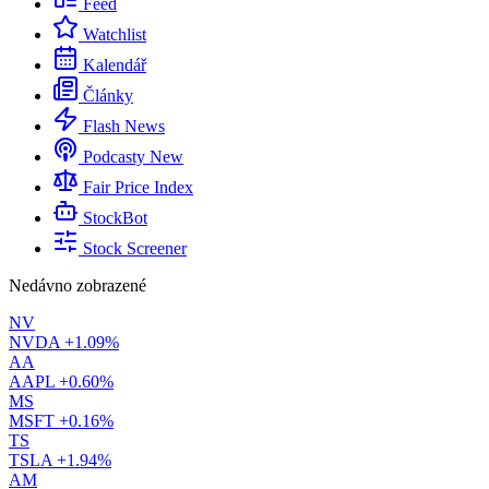
Feed
Watchlist
Kalendář
Články
Flash News
Podcasty
New
Fair Price Index
StockBot
Stock Screener
Nedávno zobrazené
NV
NVDA
+1.09%
AA
AAPL
+0.60%
MS
MSFT
+0.16%
TS
TSLA
+1.94%
AM