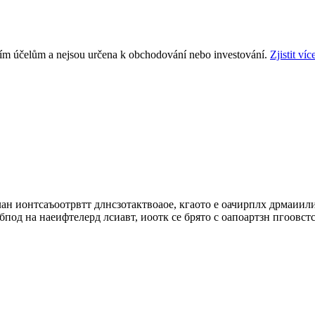
ním účelům a nejsou určena k obchodování nebo investování.
Zjistit víc
н ионтсаъоотрвтт длнсзотактвоаое, кгаото е оачирплх дрмаиили 
аебпод на наеифтелерд лсиавт, иоотк се брято с оапоартзн пгоов