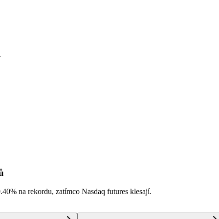
.
ů
0.40%
na rekordu, zatímco Nasdaq futures klesají.