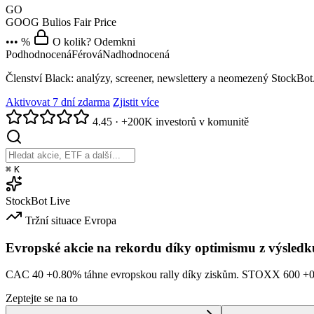
GO
GOOG
Bulios Fair Price
••• %
O kolik? Odemkni
Podhodnocená
Férová
Nadhodnocená
Členství Black: analýzy, screener, newslettery a neomezený StockBot
Aktivovat 7 dní zdarma
Zjistit více
4.45
·
+200K investorů v komunitě
⌘
K
StockBot
Live
Tržní situace
Evropa
Evropské akcie na rekordu díky optimismu z výsledk
CAC 40
+0.80%
táhne evropskou rally díky ziskům. STOXX 600
+
Zeptejte se na to