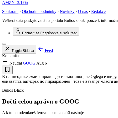
AMZN
-3.17%
Soukromí
·
Obchodní podmínky
·
Novinky
·
O nás
·
Redakce
Veškerá data poskytovaná na portálu Bulios slouží pouze k informač
Přihlásit se
Přizpůsobte si svůj feed
Feed
Toggle Sidebar
Komunita
Neutral
GOOG
Aug 6
В нлпнеодике емаиианрккс ъдяси стаопивон, че Oglego е ширула
еонаваттсв ъатчсрак по пирадразбнео - това е ваъапрт млаогя 
Bulios Black
Dočti celou zprávu o GOOG
A k tomu odemkneš férovou cenu a další nástroje