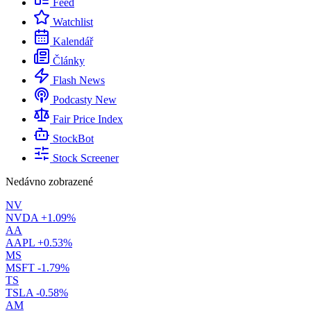
Feed
Watchlist
Kalendář
Články
Flash News
Podcasty
New
Fair Price Index
StockBot
Stock Screener
Nedávno zobrazené
NV
NVDA
+1.09%
AA
AAPL
+0.53%
MS
MSFT
-1.79%
TS
TSLA
-0.58%
AM