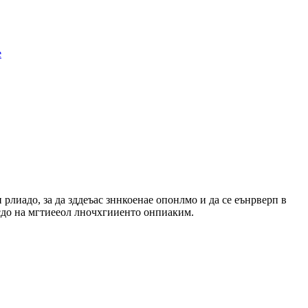
e
рлиадо, за да зддеъас зннкоенае опонлмо и да се еънрверп в
стсдо на мгтиееол лночхгииенто онпиаким.