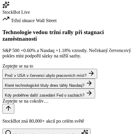
StockBot
Live
Tržní situace
Wall Street
Technologie vedou tržní rally při stagnaci
zaměstnanosti
S&P 500
+0.60%
a Nasdaq
+1.18%
vzrostly. Nečekaný červencový
pokles míst podpořil sázky na nižší sazby.
Zeptejte se na to
Proč v USA v červenci ubylo pracovních míst?
Které technologické tituly dnes táhly Nasdaq?
Kdy proběhne další zasedání Fed o sazbách?
StockBot zná 80,000+ akcií po celém světě