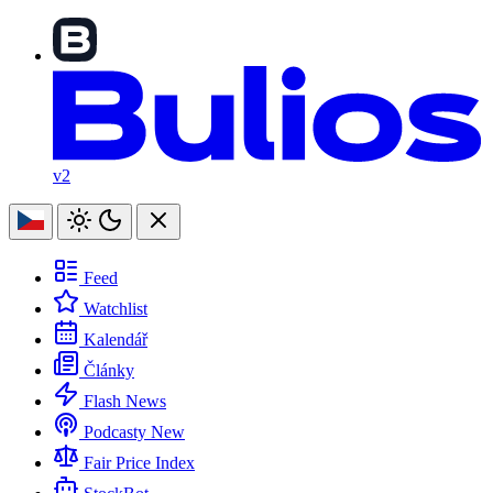
v2
Feed
Watchlist
Kalendář
Články
Flash News
Podcasty
New
Fair Price Index