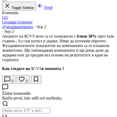
Feed
Toggle Sidebar
Komunita
GG
Grozdan Grigorov
@grozdangrigorov
·
Sep 2
·
Sep 2
Акциите на
$CVS
вече са се понижили с
близо 30%
през тази
година
.
Аз съм купил и държа. Няма да купувам обратно.
Фундаменталните показатели на компанията са се влошили
значително. Ще наблюдавам компанията и ще реша дали да
задържа или да продам въз основа на резултатите в края на
годината.
Как гледате на
$CVS
в момента ?
0
0
Žádné komentáře
Buďte první, kdo sdílí své myšlenky.
⌘
K