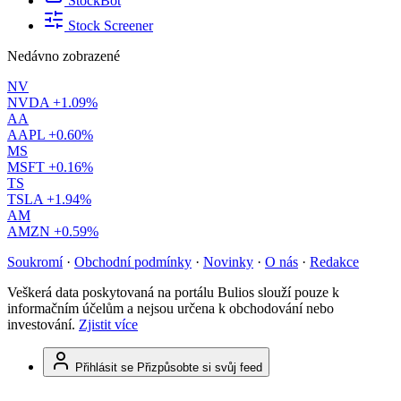
StockBot
Stock Screener
Nedávno zobrazené
NV
NVDA
+1.09%
AA
AAPL
+0.60%
MS
MSFT
+0.16%
TS
TSLA
+1.94%
AM
AMZN
+0.59%
Soukromí
·
Obchodní podmínky
·
Novinky
·
O nás
·
Redakce
Veškerá data poskytovaná na portálu Bulios slouží pouze k
informačním účelům a nejsou určena k obchodování nebo
investování.
Zjistit více
Přihlásit se
Přizpůsobte si svůj feed