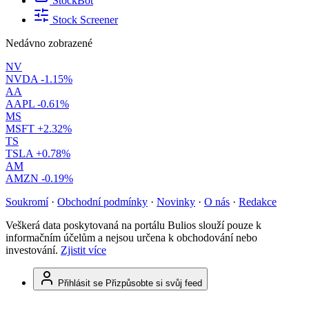
StockBot
Stock Screener
Nedávno zobrazené
NV
NVDA
-1.15%
AA
AAPL
-0.61%
MS
MSFT
+2.32%
TS
TSLA
+0.78%
AM
AMZN
-0.19%
Soukromí
·
Obchodní podmínky
·
Novinky
·
O nás
·
Redakce
Veškerá data poskytovaná na portálu Bulios slouží pouze k
informačním účelům a nejsou určena k obchodování nebo
investování.
Zjistit více
Přihlásit se
Přizpůsobte si svůj feed