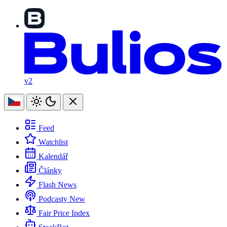
v2
Feed
Watchlist
Kalendář
Články
Flash News
Podcasty
New
Fair Price Index