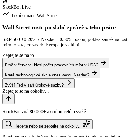
StockBot
Live
Tržní situace
Wall Street
Wall Street roste po slabé zprávě z trhu práce
S&P 500
+0.20%
a Nasdaq
+0.50%
rostou, pokles zaměstnanosti
mírní obavy ze sazeb. Evropa je stabilní.
Zeptejte se na to
Proč v červenci klesl počet pracovních míst v USA?
Které technologické akcie dnes vedou Nasdaq?
Zvýší Fed v září úrokové sazby?
StockBot zná 80,000+ akcií po celém světě
Hledejte nebo se zeptejte na cokoliv…
Používáme nezbytné cookies pro fungování webu a volitelné