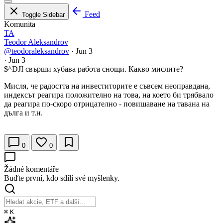
Feed
Toggle Sidebar
Komunita
TA
Teodor Aleksandrov
@teodoraleksandrov
·
Jun 3
·
Jun 3
$^DJI
свърши хубава работа снощи. Какво мислите?
Мисля, че радостта на инвеститорите е съвсем неоправдана,
индексът реагира положително на това, на което би трябвало
да реагира по-скоро отрицателно - повишаване на тавана на
дълга и т.н.
0
0
Žádné komentáře
Buďte první, kdo sdílí své myšlenky.
⌘
K