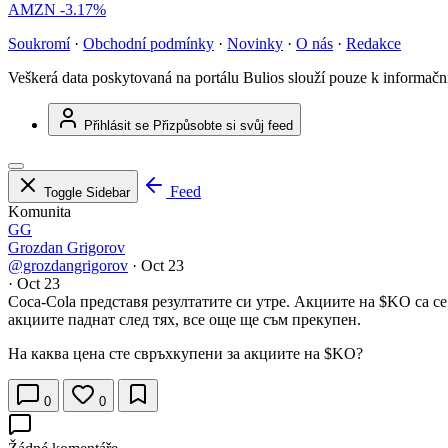
AMZN
-3.17%
Soukromí
·
Obchodní podmínky
·
Novinky
·
O nás
·
Redakce
Veškerá data poskytovaná na portálu Bulios slouží pouze k informač
Přihlásit se
Přizpůsobte si svůj feed
Feed
Toggle Sidebar
Komunita
GG
Grozdan Grigorov
@grozdangrigorov
·
Oct 23
·
Oct 23
Coca-Cola представя резултатите си утре. Акциите на
$KO
са се
акциите паднат след тях, все още ще съм прекупен.
На каква цена сте свръхкупени за акциите на
$KO
?
0
0