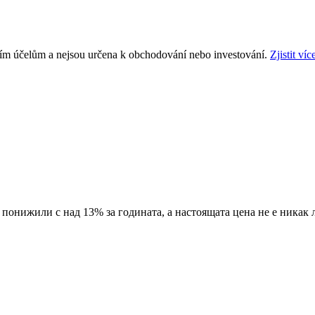
ním účelům a nejsou určena k obchodování nebo investování.
Zjistit víc
 понижили с над 13% за годината, а настоящата цена не е никак 