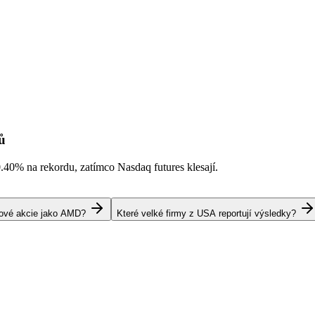
ů
0.40%
na rekordu, zatímco Nasdaq futures klesají.
pové akcie jako AMD?
Které velké firmy z USA reportují výsledky?