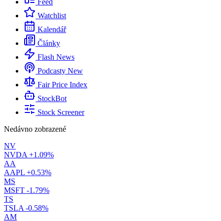
Feed
Watchlist
Kalendář
Články
Flash News
Podcasty
New
Fair Price Index
StockBot
Stock Screener
Nedávno zobrazené
NV
NVDA
+1.09%
AA
AAPL
+0.53%
MS
MSFT
-1.79%
TS
TSLA
-0.58%
AM