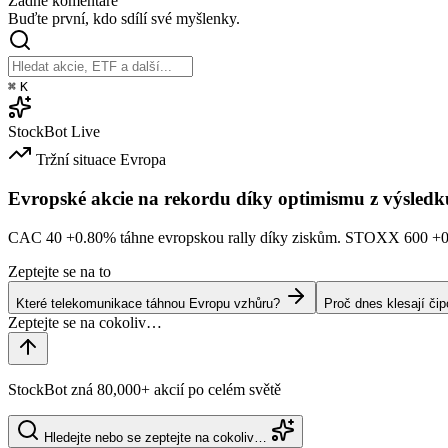
Žádné komentáře
Buďte první, kdo sdílí své myšlenky.
⌘
K
StockBot
Live
Tržní situace
Evropa
Evropské akcie na rekordu díky optimismu z výsledk
CAC 40
+0.80%
táhne evropskou rally díky ziskům. STOXX 600
+
Zeptejte se na to
Které telekomunikace táhnou Evropu vzhůru?
Proč dnes klesají či
StockBot zná 80,000+ akcií po celém světě
Hledejte nebo se zeptejte na cokoliv…