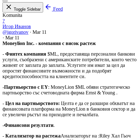
Feed
Toggle Sidebar
Komunita
?
Игор Иванов
@igorivanov
·
Mar 11
·
Mar 11
Moneylion Inc. - компания с висок растеж
-
Финтех компания
$ML, предоставяща персонални банкови
услуги, съобразени с американските потребители, които често
живеят от заплата до заплата. Услугите им имат за цел да
опростят финансовите възможности и да подобрят
кредитоспособността на клиентите си.
-
Партньорство с EY
: MoneyLion
$ML
обяви стратегическо
партньорство със счетоводната фирма Ernst & Young .
-
Цел на партньорството:
Целта е да се разшири обхватът на
финансовата платформа на MoneyLion в банковия сектор и да
се увеличи ръстът на приходите и печалбата.
-
Финансови резултати
.
-
Катализатор на растежа
Анализаторът на :Riley Хал Гьоч