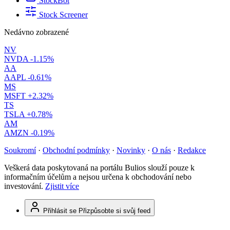
StockBot
Stock Screener
Nedávno zobrazené
NV
NVDA
-1.15%
AA
AAPL
-0.61%
MS
MSFT
+2.32%
TS
TSLA
+0.78%
AM
AMZN
-0.19%
Soukromí
·
Obchodní podmínky
·
Novinky
·
O nás
·
Redakce
Veškerá data poskytovaná na portálu Bulios slouží pouze k
informačním účelům a nejsou určena k obchodování nebo
investování.
Zjistit více
Přihlásit se
Přizpůsobte si svůj feed