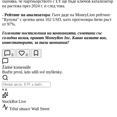
оценява, че партньорството с EY ще бъде ключов катализатор
на растежа през 2024 г. и след това.
-
Рейтинг на анализатора
: Гьоч даде на MoneyLion рейтинг
"Купува" с целева цена 102 USD, като прогнозира бичи ръст
от 97%.
Големите постижения на компанията, съчетани със
солидна визия, правят Moneylion Inc. Какво казвате вие,
инвеститорите, за тази компания?
0
0
Žádné komentáře
Buďte první, kdo sdílí své myšlenky.
⌘
K
StockBot
Live
Tržní situace
Wall Street