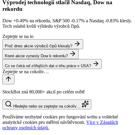
Výprodej technologií stlačil Nasdaq, Dow na
rekordu
Dow
+0.49%
na rekordu, S&P 500
-0.17%
a Nasdaq
-0.83%
klesly.
Tech oslabil kvůli výhledu výrobců čipů.
Zeptejte se na to
Proč dnes akcie výrobců čipů klesaly?
Které akcie vynesly Dow k rekordu?
Co se čeká od zítřejších dat o trhu práce v USA?
StockBot zná 80,000+ akcií po celém světě
Hledejte nebo se zeptejte na cokoliv…
Používáme nezbytné cookies pro fungování webu a volitelné
analytické cookies pro měření návštěvnosti.
Více v Zásadách
ochrany osobních údajů.