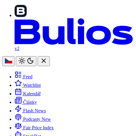
v2
Feed
Watchlist
Kalendář
Články
Flash News
Podcasty
New
Fair Price Index