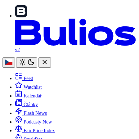
v2
Feed
Watchlist
Kalendář
Články
Flash News
Podcasty
New
Fair Price Index