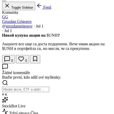
Feed
Toggle Sidebar
Komunita
GG
Grozdan Grigorov
@grozdangrigorov
·
Jul 1
·
Jul 1
Някой купува акции на
$UNH
?
Акциите все още са доста подценени. Вече имам акции на
$UNH
в портфейла си, но мисля, че са прекупени.
0
0
Žádné komentáře
Buďte první, kdo sdílí své myšlenky.
⌘
K
StockBot
Live
Tržní situace
Čína