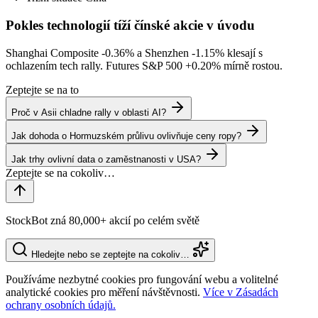
Pokles technologií tíží čínské akcie v úvodu
Shanghai Composite
-0.36%
a Shenzhen
-1.15%
klesají s
ochlazením tech rally. Futures S&P 500
+0.20%
mírně rostou.
Zeptejte se na to
Proč v Asii chladne rally v oblasti AI?
Jak dohoda o Hormuzském průlivu ovlivňuje ceny ropy?
Jak trhy ovlivní data o zaměstnanosti v USA?
StockBot zná 80,000+ akcií po celém světě
Hledejte nebo se zeptejte na cokoliv…
Používáme nezbytné cookies pro fungování webu a volitelné
analytické cookies pro měření návštěvnosti.
Více v Zásadách
ochrany osobních údajů.