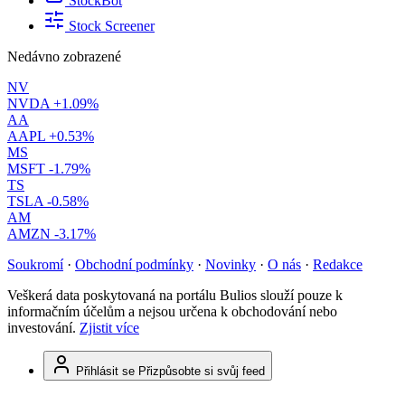
StockBot
Stock Screener
Nedávno zobrazené
NV
NVDA
+1.09%
AA
AAPL
+0.53%
MS
MSFT
-1.79%
TS
TSLA
-0.58%
AM
AMZN
-3.17%
Soukromí
·
Obchodní podmínky
·
Novinky
·
O nás
·
Redakce
Veškerá data poskytovaná na portálu Bulios slouží pouze k
informačním účelům a nejsou určena k obchodování nebo
investování.
Zjistit více
Přihlásit se
Přizpůsobte si svůj feed